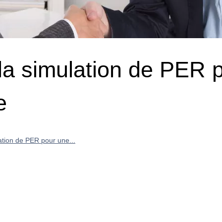
la simulation de PER 
e
ation de PER pour une...