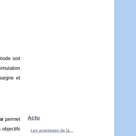
iode soit
simulation
pargne et
Actu
te
permet
 objectifs
Les avantages de la...