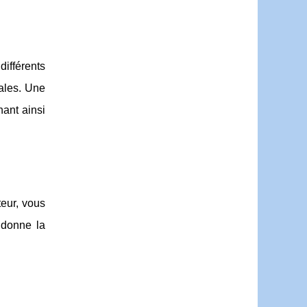
différents
cales. Une
hant ainsi
teur, vous
 donne la